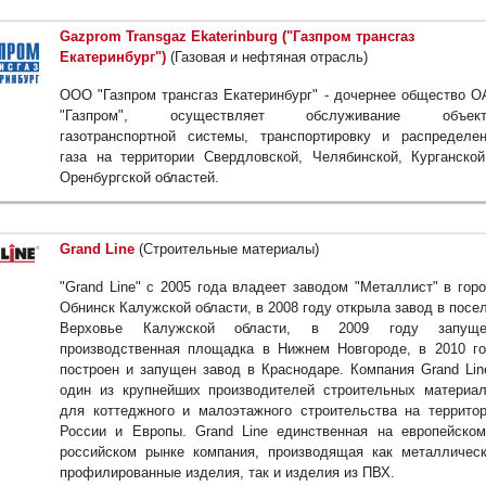
Gazprom Transgaz Ekaterinburg ("Газпром трансгаз
Екатеринбург")
(Газовая и нефтяная отрасль)
ООО "Газпром трансгаз Екатеринбург" - дочернее общество 
"Газпром", осуществляет обслуживание объект
газотранспортной системы, транспортировку и распределе
газа на территории Свердловской, Челябинской, Курганско
Оренбургской областей.
Grand Line
(Строительные материалы)
"Grand Line" с 2005 года владеет заводом "Металлист" в гор
Обнинск Калужской области, в 2008 году открыла завод в посе
Верховье Калужской области, в 2009 году запуще
производственная площадка в Нижнем Новгороде, в 2010 г
построен и запущен завод в Краснодаре. Компания Grand Lin
один из крупнейших производителей строительных материа
для коттеджного и малоэтажного строительства на террито
России и Европы. Grand Line единственная на европейско
российском рынке компания, производящая как металличес
профилированные изделия, так и изделия из ПВХ.