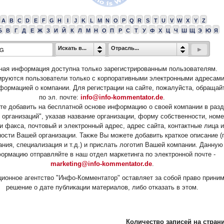
A
B
C
D
E
F
G
H
I
J
K
L
M
N
O
P
Q
R
S
T
U
V
W
X
Y
Z
Б
В
Г
Д
Е
Ж
З
И
Й
К
Л
М
Н
О
П
Р
С
Т
У
Ф
Х
Ц
Ч
Ш
Щ
Э
Ю
Я
Искать в...
Отрасль...
ная информация доступна только зарегистрированным пользователям.
ируются пользователи только с корпоративными электронными адресами
формацией о компании. Для регистрации на сайте, пожалуйста, обращай
по эл. почте:
info@info-kommentator.de
.
е добавить на бесплатной основе информацию о своей компании в раз
 организаций", указав название организации, форму собственности, ном
и факса, почтовый и электронный адрес, адрес сайта, контактные лица и
ости Вашей организации. Также Вы можете добавить краткое описание (
ания, специализация и т.д.) и прислать логотип Вашей компании. Данную
ормацию отправляйте в наш отдел маркетинга по электронной почте -
marketing@info-kommentator.de
.
ионное агентство "Инфо-Комментатор" оставляет за собой право прини
решение о дате публикации материалов, либо отказать в этом.
Количество записей на страни