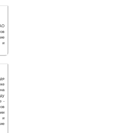
ОАО
ов
ние
й и
оде
лке
на
оду
e -
лов
рии
м и
кие