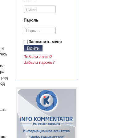
Пароль
Запомнить меня
Войти
 и
тесь
Забыли логин?
Забыли пароль?
дел
ера
 род
год
мать
це: