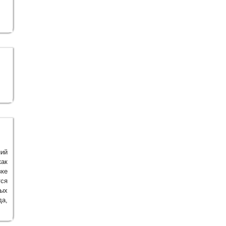
ний
как
ке
ся
ых
да,