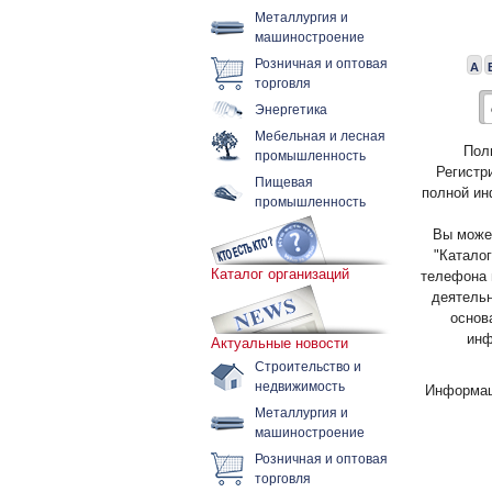
Металлургия и
машиностроение
Розничная и оптовая
А
торговля
Энергетика
Мебельная и лесная
Пол
промышленность
Регистр
Пищевая
полной ин
промышленность
Вы может
"Каталог
Каталог организаций
телефона 
деятельн
основ
инф
Актуальные новости
Строительство и
недвижимость
Информац
Металлургия и
машиностроение
Розничная и оптовая
торговля