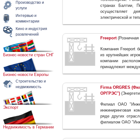
Производство и
странах Балтии, 
услуги
осуществляет де
Интервью и
электрической и теп
комментарии
Кино и индустрия
развлечений
Freeport
(Розничная 
Компания Freeport 
Бизнес-новости стран СНГ
из крупнейших игрок
компании располо
принадлежит междун
Бизнес-новости Европы
Строительство и
недвижимость
Firma ORGRES (Фил
ОРГРЭС")
(Энергети
Филиал ОАО "Инже
Экспорт
инжиниринговая ко
ряде других отрас
филиалом ОАО "Инж
Недвижимость в Германии