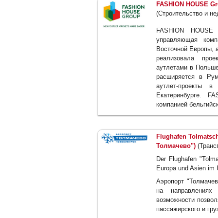
FASHION HOUSE Gro
(Строительство и н
FASHION HOUSE 
управляющая комп
Восточной Европы, а
реализовала про
аутлетами в Польше
расширяется в Рум
аутлет-проекты в
Екатеринбурге. F
компанией бельгийск
Flughafen Tolmatsc
Толмачево")
(Трансп
Der Flughafen "Tolma
Europa und Asien im U
Аэропорт "Толмачев
на направлениях
возможности позвол
пассажирского и гру