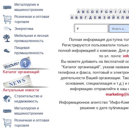
Металлургия и
машиностроение
A
B
C
D
E
F
G
H
I
J
K
Розничная и оптовая
А
Б
В
Г
Д
Е
Ж
З
И
Й
К
Л
М
торговля
Энергетика
Мебельная и лесная
Полная информация доступна тол
промышленность
Регистрируются пользователи только
Пищевая
полной информацией о компании. Для р
промышленность
по эл. почте:
inf
Вы можете добавить на бесплатной о
"Каталог организаций", указав назван
Каталог организаций
телефона и факса, почтовый и электрон
деятельности Вашей организации. Так
основания, специализация и т.д.) 
информацию отправляйте в наш о
Актуальные новости
marketing@i
Строительство и
недвижимость
Информационное агентство "Инфо-Комм
решение о дате публикации 
Металлургия и
машиностроение
Розничная и оптовая
торговля