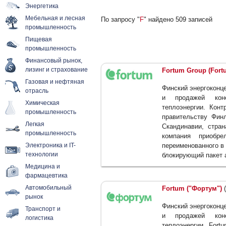
Энергетика
Мебельная и лесная
По запросу "
F
" найдено 509 записей
промышленность
Пищевая
промышленность
Финансовый рынок,
лизинг и страхование
Fortum Group (Fort
Газовая и нефтяная
Финский энергоконц
отрасль
и продажей коне
Химическая
теплоэнергии. Конт
промышленность
правительству Фин
Легкая
Скандинавии, стран
промышленность
компания приобр
Электроника и IT-
переименованного в
технологии
блокирующий пакет а
Медицина и
фармацевтика
Автомобильный
Fortum ("Фортум")
(
рынок
Финский энергоконц
Транспорт и
и продажей коне
логистика
теплоэнергии. Fort