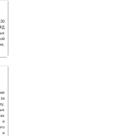
-30
ИФД
ых
вой
ия,
ие
 за
ву,
ных
тах
х и
го
 и