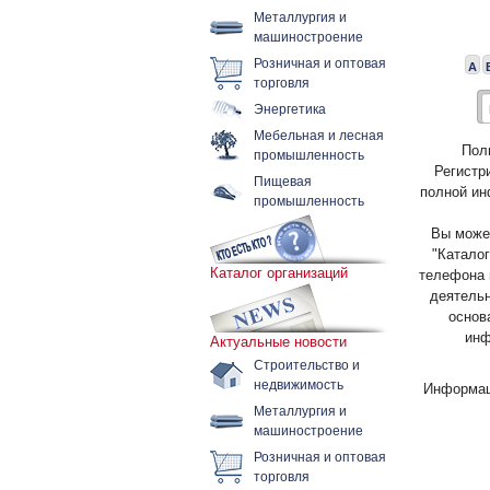
Металлургия и
машиностроение
Розничная и оптовая
А
торговля
Энергетика
Мебельная и лесная
Пол
промышленность
Регистр
Пищевая
полной ин
промышленность
Вы может
"Каталог
Каталог организаций
телефона 
деятельн
основ
инф
Актуальные новости
Строительство и
недвижимость
Информац
Металлургия и
машиностроение
Розничная и оптовая
торговля