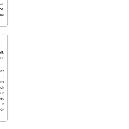
лан
ге.
пол
ft.
xen
ная
 -
ких
ack
p в
ии,
 и
ной