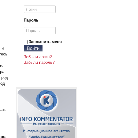
Пароль
Запомнить меня
Войти
 и
тесь
Забыли логин?
Забыли пароль?
дел
ера
 род
год
мать
це: