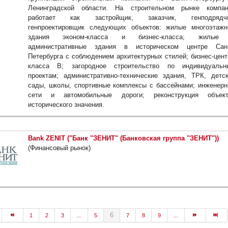
Ленинградской области. На строительном рынке компан
работает как застройщик, заказчик, генподрядчи
генпроектировщик следующих объектов: жилые многоэтаж
здания эконом-класса и бизнес-класса; жилые
административные здания в историческом центре Санк
Петербурга с соблюдением архитектурных стилей; бизнес-цен
класса В; загородное строительство по индивидуальн
проектам; административно-технические здания, ТРК, детс
сады, школы, спортивные комплексы с бассейнами; инженер
сети и автомобильные дороги; реконструкция объект
исторического значения.
Bank ZENIT ("Банк "ЗЕНИТ" (Банковская группа "ЗЕНИТ"))
(Финансовый рынок)
6
1
2
3
...
5
7
8
9
...