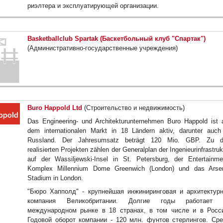
риэлтера и эксплуатирующей организации.
Basketballclub Spartak (Баскетбольный клуб "Спартак")
(Административно-государственные учреждения)
Buro Happold Ltd
(Строительство и недвижимость)
Das Engineering- und Architekturunternehmen Buro Happold ist 
dem internationalen Markt in 18 Ländern aktiv, darunter auch
Russland. Der Jahresumsatz beträgt 120 Mio. GBP. Zu 
realisierten Projekten zählen der Generalplan der Ingenieurinfrastruk
auf der Wassiljewski-Insel in St. Petersburg, der Entertainme
Komplex Millennium Dome Greenwich (London) und das Arse
Stadium in London.
"Бюро Хапполд" - крупнейшая инжиниринговая и архитектур
компания Великобритании. Долгие годы работает 
международном рынке в 18 странах, в том числе и в Росс
Годовой оборот компании - 120 млн. фунтов стерлингов. Ср