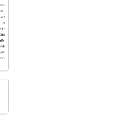
ия
к,
ные
 и
т-
тры
ым
кие
ные
ов