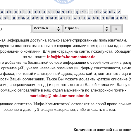
A
B
C
D
E
F
G
H
I
J
K
L
M
N
O
P
Q
R
S
T
U
V
W
X
Y
Z
Б
В
Г
Д
Е
Ж
З
И
Й
К
Л
М
Н
О
П
Р
С
Т
У
Ф
Х
Ц
Ч
Ш
Щ
Э
Ю
Я
Искать в...
Отрасль...
ная информация доступна только зарегистрированным пользователям.
ируются пользователи только с корпоративными электронными адресами
формацией о компании. Для регистрации на сайте, пожалуйста, обращай
по эл. почте:
info@info-kommentator.de
.
е добавить на бесплатной основе информацию о своей компании в раз
 организаций", указав название организации, форму собственности, ном
и факса, почтовый и электронный адрес, адрес сайта, контактные лица и
ости Вашей организации. Также Вы можете добавить краткое описание (
ания, специализация и т.д.) и прислать логотип Вашей компании. Данную
ормацию отправляйте в наш отдел маркетинга по электронной почте -
marketing@info-kommentator.de
.
ионное агентство "Инфо-Комментатор" оставляет за собой право прини
решение о дате публикации материалов, либо отказать в этом.
Количество записей на страни