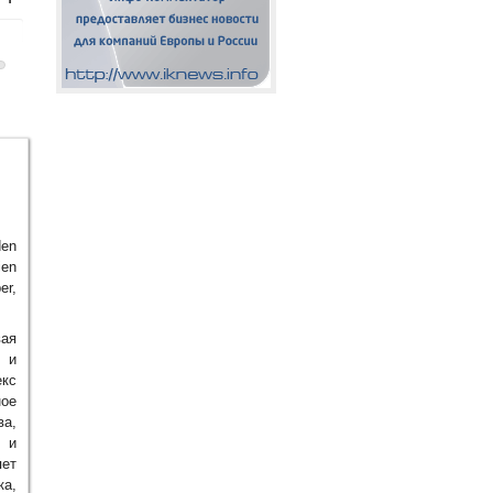
den
ien
er,
вая
 и
екс
ное
а,
 и
ет
а,