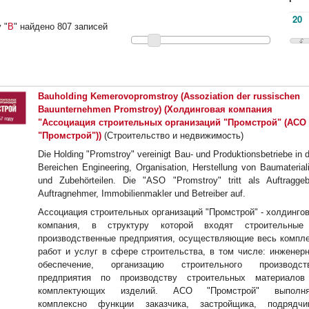
 "
B
" найдено 807 записей
Bauholding Kemerovopromstroy (Assoziation der russischen
Bauunternehmen Promstroy) (Холдинговая компания
"Ассоциация строительных организаций "Промстрой" (АСО
"Промстрой"))
(Строительство и недвижимость)
Die Holding "Promstroy" vereinigt Bau- und Produktionsbetriebe in 
Bereichen Engineering, Organisation, Herstellung von Baumaterial
und Zubehörteilen. Die "ASO "Promstroy" tritt als Auftraggeb
Auftragnehmer, Immobilienmakler und Betreiber auf.
Ассоциация строительных организаций "Промстрой" - холдинго
компания, в структуру которой входят строительные
производственные предприятия, осуществляющие весь компл
работ и услуг в сфере строительства, в том числе: инженер
обеспечение, организацию строительного производств
предприятия по производству строительных материалов
комплектующих изделий. АСО "Промстрой" выполня
комплексно функции заказчика, застройщика, подрядчик