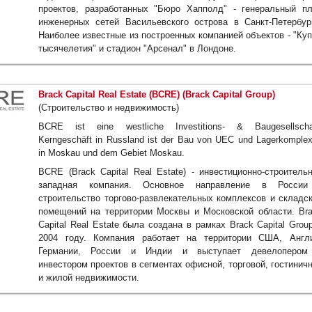
проектов, разработанных "Бюро Хапполд" - генеральный п
инженерных сетей Васильевского острова в Санкт-Петербур
Наиболее известные из построенных компанией объектов - "Ку
тысячелетия" и стадион "Арсенал" в Лондоне.
Brack Capital Real Estate (BCRE) (Brack Capital Group)
(Строительство и недвижимость)
BCRE ist eine westliche Investitions- & Baugesellscha
Kerngeschäft in Russland ist der Bau von UEC und Lagerkomple
in Moskau und dem Gebiet Moskau.
BCRE (Brack Capital Real Estate) - инвестиционно-строитель
западная компания. Основное направление в России
строительство торгово-развлекательных комплексов и складс
помещений на территории Москвы и Московской области. Br
Capital Real Estate была создана в рамках Brack Capital Grou
2004 году. Компания работает на территории США, Англ
Германии, России и Индии и выступает девелопером
инвестором проектов в сегментах офисной, торговой, гостинич
и жилой недвижимости.