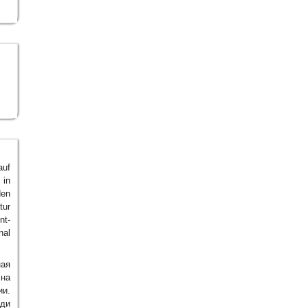
auf
 in
den
tur
nt-
nal
ная
на
ии.
еди