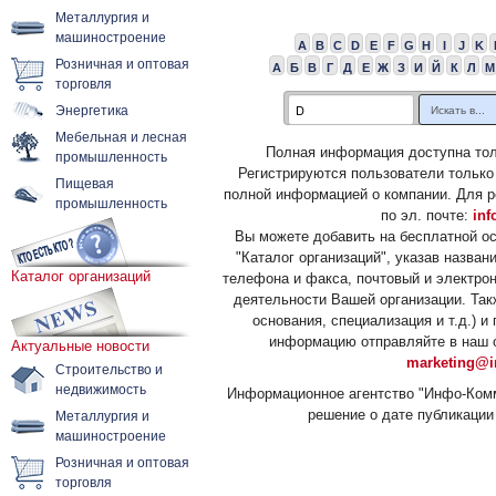
Металлургия и
машиностроение
A
B
C
D
E
F
G
H
I
J
K
Розничная и оптовая
А
Б
В
Г
Д
Е
Ж
З
И
Й
К
Л
М
торговля
Энергетика
Мебельная и лесная
Полная информация доступна тол
промышленность
Регистрируются пользователи только
Пищевая
полной информацией о компании. Для р
промышленность
по эл. почте:
inf
Вы можете добавить на бесплатной о
"Каталог организаций", указав назван
Каталог организаций
телефона и факса, почтовый и электрон
деятельности Вашей организации. Так
основания, специализация и т.д.) 
информацию отправляйте в наш о
Актуальные новости
marketing@i
Строительство и
недвижимость
Информационное агентство "Инфо-Комм
решение о дате публикации 
Металлургия и
машиностроение
Розничная и оптовая
торговля