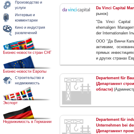
Производство и
услуги
Da Vinci Capital M
рынок)
Интервью и
комментарии
"Da Vinci Capita
ehemaligen Managern
Кино и индустрия
развлечений
der Internationalen 
ООО "Да Винчи Капи
активами, основан
Бизнес-новости стран СНГ
прямых инвестициях
и других странах Ев
Бизнес-новости Европы
Строительство и
Departement für Bau
недвижимость
(Департамент стро
области)
(Администр
Экспорт
Departement für indu
Недвижимость в Германии
Unternehmen bei der
(Департамент пром