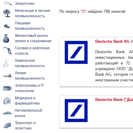
Энергетика
Мебельная и лесная
По запросу "
D
" найдено 788 записей
промышленность
Пищевая
промышленность
Финансовый рынок,
лизинг и страхование
Deutsche Bank AG
(
Газовая и нефтяная
Deutsche Bank 
отрасль
инвестиционных ба
Химическая
работающий в 72 
промышленность
учреждено ООО "Дой
Легкая
Bank AG, которое с
промышленность
иностранным участи
Электроника и IT-
технологии
Медицина и
Deutsche Bank ("До
фармацевтика
Автомобильный
рынок
Транспорт и
логистика