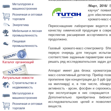
Металлургия и
/Март, 2016/
машиностроение
каучук" появи
Розничная и оптовая
для обеспечен
торговля
хромато-масс-
Энергетика
Переоснащение лаборатории ведется 
качеству химической продукции в совр
Мебельная и лесная
перспектив расширения ассортимента 
промышленность
продолжено.
Пищевая
промышленность
Газовый хромато-масс-спектрометр Sh
первую очередь для текущих испытан
соответствие заданным параметрам каче
решать ряд исследовательских задач дл
Каталог организаций
Аппарат имеет два блока: хроматогр
масс-селективный детектор. Прибор поз
Актуальные новости
пропилене при концентрации до 5 ppb (pp
Строительство и
на миллиард) и, в том числе, обнар
недвижимость
активность - арсин, фосфин и сероокис
при эксплуатации в них сокращается 
Металлургия и
Дополнительно приобретена библио
машиностроение
исследовательских целей и позволяе
Розничная и оптовая
веществ.
торговля