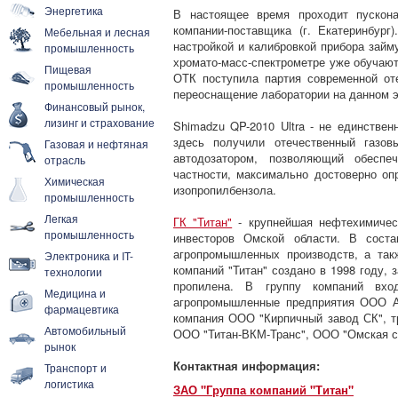
Энергетика
В настоящее время проходит пускона
компании-поставщика (г. Екатеринбург
Мебельная и лесная
настройкой и калибровкой прибора займ
промышленность
хромато-масс-спектрометре уже обучают
Пищевая
ОТК поступила партия современной от
промышленность
переоснащение лаборатории на данном э
Финансовый рынок,
лизинг и страхование
Shimadzu QP-2010 Ultra - не единстве
здесь получили отечественный газов
Газовая и нефтяная
автодозатором, позволяющий обеспе
отрасль
частности, максимально достоверно оп
Химическая
изопропилбензола.
промышленность
Легкая
ГК "Титан"
- крупнейшая нефтехимичес
промышленность
инвесторов Омской области. В соста
агропромышленных производств, а так
Электроника и IT-
компаний "Титан" создано в 1998 году, 
технологии
пропилена. В группу компаний вхо
Медицина и
агропромышленные предприятия ООО АП
фармацевтика
компания ООО "Кирпичный завод СК", 
Автомобильный
ООО "Титан-ВКМ-Транс", ООО "Омская с
рынок
Контактная информация:
Транспорт и
логистика
ЗАО "Группа компаний "Титан"