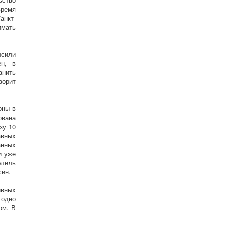
ремя
анкт-
имать
ысили
ен, в
анить
ворит
оны в
ована
зу 10
вных
анных
и уже
атель
син.
ивных
годно
ом. В