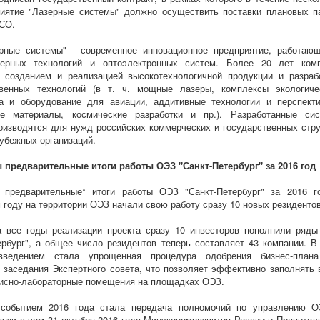
иятие "Лазерные системы" должно осуществить поставки плановых п
СО.
рные системы" - современное инновационное предприятие, работаю
ерных технологий и оптоэлектронных систем. Более 20 лет ком
 созданием и реализацией высокотехнологичной продукции и разраб
твенных технологий (в т. ч. мощные лазеры, комплексы экологиче
га и оборудование для авиации, аддитивные технологии и перспект
ые материалы, космические разработки и пр.). Разработанные си
оизводятся для нужд российских коммерческих и государственных стру
рубежных организаций.
 предварительные итоги работы ОЭЗ "Санкт-Петербург" за 2016 год
 предварительные* итоги работы ОЭЗ "Санкт-Петербург" за 2016 г
году на территории ОЭЗ начали свою работу сразу 10 новых резидентов
а все годы реализации проекта сразу 10 инвесторов пополнили ряд
ербург", а общее число резидентов теперь составляет 43 компании. В
введением стала упрощенная процедура одобрения бизнес-план
 заседания Экспертного совета, что позволяет эффективно заполнять 
исно-лабораторные помещения на площадках ОЭЗ.
событием 2016 года стала передача полномочий по управлению 
связи с чем 31 октября 2016 года Минэкономразвития России и Правител