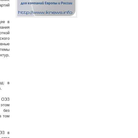
артий
щее в
пания
откой
ского
ивные
стемы
ктур,
од: в
.
ы ОЭЗ
 этом
а без
в том
ОЭЗ в
ьство