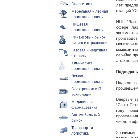
Энергетика
лет предпр
станций УС
Мебельная и лесная
промышленность
НПП "Лазе
Пищевая
сфере лаз
промышленность
занимается
Финансовый рынок,
производс
лизинг и страхование
мониторин
композитн
Газовая и нефтяная
серийно пр
отрасль
а также за
Химическая
промышленность
Подведены
Легкая
промышленность
Подведены
прошедшем 
Электроника и IT-
технологии
Впервые з
Медицина и
"Санкт-Пет
фармацевтика
году ново
Автомобильный
проведения
рынок
числе и оф
Транспорт и
Значимым 
логистика
регион, в 