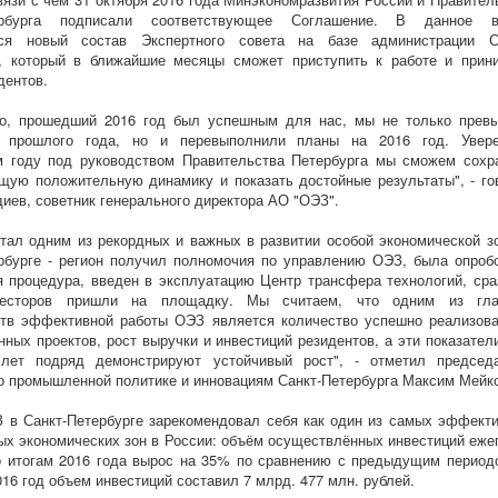
тербурга подписали соответствующее Соглашение. В данное в
ся новый состав Экспертного совета на базе администрации С
а, который в ближайшие месяцы сможет приступить к работе и прин
дентов.
но, прошедший 2016 год был успешным для нас, мы не только прев
и прошлого года, но и перевыполнили планы на 2016 год. Увер
 году под руководством Правительства Петербурга мы сможем сохр
ую положительную динамику и показать достойные результаты", - го
иев, советник генерального директора АО "ОЭЗ".
стал одним из рекордных и важных в развитии особой экономической з
рбурге - регион получил полномочия по управлению ОЭЗ, была опроб
 процедура, введен в эксплуатацию Центр трансфера технологий, сра
весторов пришли на площадку. Мы считаем, что одним из гла
ств эффективной работы ОЭЗ является количество успешно реализов
нных проектов, рост выручки и инвестиций резидентов, а эти показател
 лет подряд демонстрируют устойчивый рост", - отметил председ
о промышленной политике и инновациям Санкт-Петербурга Максим Мейк
 в Санкт-Петербурге зарекомендовал себя как один из самых эффект
ых экономических зон в России: объём осуществлённых инвестиций еже
о итогам 2016 года вырос на 35% по сравнению с предыдущим период
016 год объем инвестиций составил 7 млрд. 477 млн. рублей.