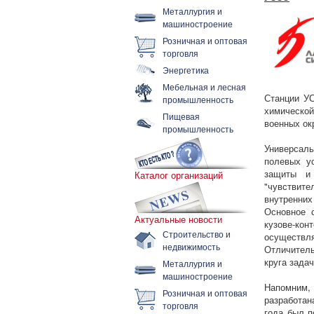
Металлургия и
машиностроение
Розничная и оптовая
торговля
Энергетика
Мебельная и лесная
Станции УС
промышленность
химической
Пищевая
военных ок
промышленность
Универсал
полевых у
защиты и 
Каталог организаций
"чувствите
внутренни
Основное 
Актуальные новости
кузове-ко
Строительство и
осуществл
недвижимость
Отличител
круга зада
Металлургия и
машиностроение
Напомним,
Розничная и оптовая
разработан
торговля
года был п