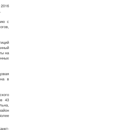
 2016
.
нию с
огов,
тиций
анный
ты на
енных
довая
ена в
ского
ов 43
льна,
район
более
нкт-