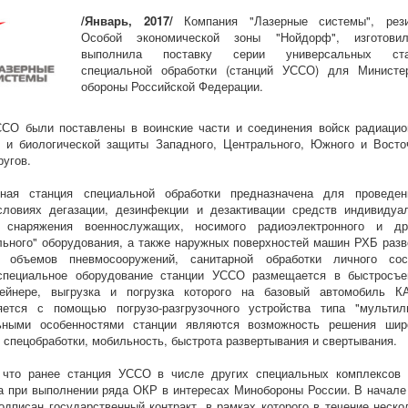
/Январь, 2017/
Компания "Лазерные системы", рези
Особой экономической зоны "Нойдорф", изготови
выполнила поставку серии универсальных ста
специальной обработки (станций УССО) для Министе
обороны Российской Федерации.
СО были поставлены в воинские части и соединения войск радиацио
 и биологической защиты Западного, Центрального, Южного и Восто
ругов.
ьная станция специальной обработки предназначена для проведе
словиях дегазации, дезинфекции и дезактивации средств индивидуа
снаряжения военнослужащих, носимого радиоэлектронного и др
льного" оборудования, а также наружных поверхностей машин РХБ разв
х объемов пневмосооружений, санитарной обработки личного сос
специальное оборудование станции УССО размещается в быстросъ
нтейнере, выгрузка и погрузка которого на базовый автомобиль 
яется с помощью погрузо-разгрузочного устройства типа "мультил
ьными особенностями станции являются возможность решения шир
ч спецобработки, мобильность, быстрота развертывания и свертывания.
 что ранее станция УССО в числе других специальных комплексов
а при выполнении ряда ОКР в интересах Минобороны России. В начале
одписан государственный контракт, в рамках которого в течение неско