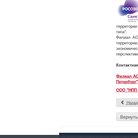
территории
типа".
Филиал АО 
территории
экономиче
перспектив
Контактна
Филиал АО
Петербург"
ООО "НПП 
Наза
Вернуть
© 2026 Информационное агентство "Инфо