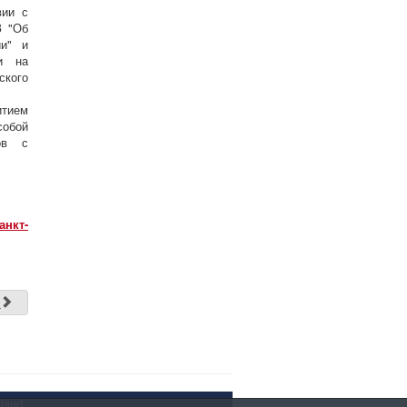
вии с
З "Об
ии" и
и на
ского
итием
собой
ров с
анкт-
д
land