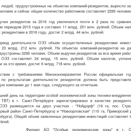
 людей, трудоустроенных на объектах компаний-резидентов, выросло за
 человек и сейчас общее количество работников составляет 2295 человек
учки резидентов за 2016 год увеличился почти в 2 раза по сравне
м периодом 2015 года и составил 11 млрд. 251 млн. рублей. Объем нал
 резидентами в 2016 году, достиг 2 млрд. 44 млн. рублей.
ериод деятельности ОЭЗ объем осуществленных резидентами инвес
 23 млрд. 212 млн. рублей. На объектах компаний-резидентов на д
доустроены 2295 человек. Объем выручки резидентов за все время рабо
и ОЭЗ составляет 24 млрд. 15 млн. рублей. Объем налогов, уплач
 за это время, достиг 6 млрд. 718 млн. рублей.
тствии с требованиями Минэкономразвития России официальная го
ь по результатам деятельности резидентов должна быть представл
ю компанию до 1 мая года, следующего за отчетным.
шний день на территории особой экономической зоны технико-внедренче
ТВТ) в г. Санкт-Петербурге зарегистрировано в качестве резидент
 ОЭЗ размещается на двух участках - "Нойдорф" (19 га, пос. Стре
овый район Санкт-Петербурга) и "Новоорловская" (110 га, Приморский 
рбурга). Общий объем заявленных резидентами инвестиций составляет 
ублей.
Филиал АО "Особые экономические зоны" в г. Са