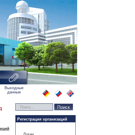
Выходные
данные
Искать...
Поиск
я
Регистрация организаций
анций
Логин