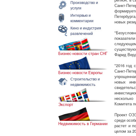
Производство и
Санкт-Пе
услуги
формирует
Интервью и
Петербург
комментарии
новых рези
Кино и индустрия
"Безуслов
развлечений
показател
следующем
существующ
Бизнес-новости стран СНГ
Фарид Верд
"2016 год 
Санкт-Пете
Бизнес-новости Европы
упрощенная
Строительство и
новых ин
недвижимость
свидетель
инвестицио
несколько
Комитета п
Экспорт
Проект ОЭЗ
среди особ
Недвижимость в Германии
растет и п
целом за 2