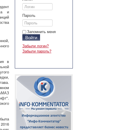
дент
ла и
Пароль
нций
рства
Запомнить меня
Войти
нной,
чного
Забыли логин?
Забыли пароль?
ния в
льной
угого
едки,
тава.
емном
КАМАЗ
ифт".
окого
 была
 2016
льких