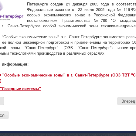
Петербурге создан 21 декабря 2005 года в соответст
Федеральным законом от 22 июля 2005 года № 116-Ф
особых экономических зонах в Российской Федерац
постановлением Правительства №780 "О создани
 г. Санкт-Петербурга особой экономической зоны технико-внедренче
"Особые экономические зоны" в г. Санкт-Петербурге занимается разв
, ее полной инженерной подготовкой и привлечением на территорию О
ской зоны "Санкт-Петербург" (ОЭЗ "Санкт-Петербург") инвесто
ными технологиями производства в различных отраслях.
я информация:
 "Особые экономические зоны" в г. Санкт-Петербурге (ОЭЗ ТВТ "С
)
"Лазерные системы"
д
Вперё
ся
-Комментатор" - Informationsdienst Info-Kommentator - Schwerpunkt Russ