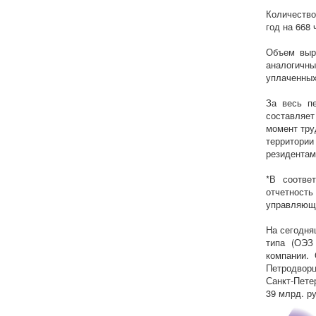
Количество
год на 668
Объем выр
аналогичны
уплаченных
За весь п
составляет
момент тру
территори
резидентами
*В соотве
отчетност
управляющу
На сегодня
типа (ОЭЗ 
компании.
Петродворц
Санкт-Пете
39 млрд. р