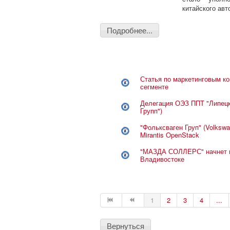
китайского авт
Подробнее...
Статья по маркетинговым к
сегменте
Делегация ОЭЗ ППТ "Липецк"
Групп")
"Фольксваген Груп" (Volksw
Mirantis OpenStack
"МАЗДА СОЛЛЕРС" начнет п
Владивостоке
1
2
3
4
...
Вернуться