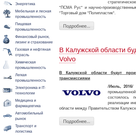
стратегическ
Энергетика
"ПСМА Рус" и научно-производственн
Мебельная и лесная
"Торговый дом "Полипластик".
промышленность
Пищевая
Подробнее...
промышленность
Финансовый рынок,
лизинг и страхование
В Калужской области бу
Газовая и нефтяная
отрасль
Volvo
Химическая
промышленность
В Калужской области будут прои
Легкая
трансмиссиями
промышленность
/Июль, 2016/
1
Электроника и IT-
промышленной
технологии
состоялось 
Медицина и
реализации ин
фармацевтика
области между Правительством Калужско
Автомобильный
рынок
Подробнее...
Транспорт и
логистика