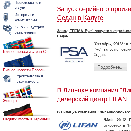
Производство и
услуги
Запуск серийного произв
Интервью и
Седан в Калуге
комментарии
Кино и индустрия
Завод "ПСМА Рус" запустил серийное
развлечений
Седан
/Октябрь, 2016/
10 о
Рус" запустил сери
Бизнес-новости стран СНГ
Седан.
Подробнее...
Бизнес-новости Европы
Строительство и
недвижимость
В Липецке компания "Ли
дилерский центр LIFAN
Экспорт
В Липецке компания "Липецкоблснаб"
Недвижимость в Германии
/Май, 2016/
Пе
откроется в Л
стало уполн