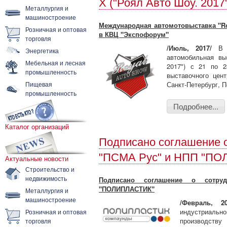
X ("Роял Авто Шоу. 2017
Металлургия и
машиностроение
Международная автомотовыставка "Ro
Розничная и оптовая
в КВЦ "Экспофорум"
торговля
/Июль, 2017/
В С
Энергетика
автомобильная вы
Мебельная и лесная
2017") с 21 по 2
промышленность
выставочного цен
Пищевая
Санкт-Петербург, П
промышленность
Подробнее...
Каталог организаций
Подписано соглашение 
"ПСМА Рус" и НПП "П
Актуальные новости
Строительство и
недвижимость
Подписано соглашение о сотр
"ПОЛИПЛАСТИК"
Металлургия и
машиностроение
/Февраль, 20
индустриальн
Розничная и оптовая
производств
торговля