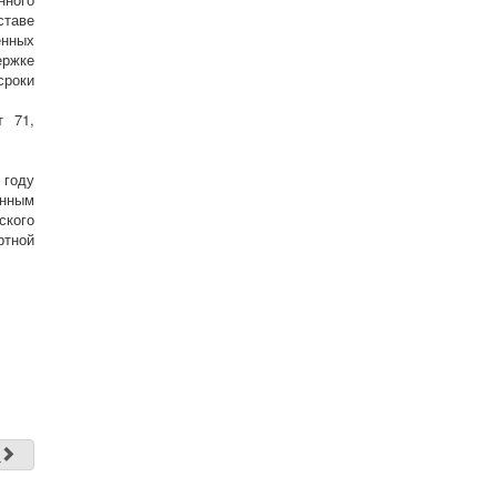
ставе
енных
ержке
сроки
т 71,
 году
енным
ского
ртной
д