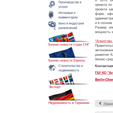
Производство и
проекта по
услуги
проекта за
Интервью и
форм, офи
комментарии
администра
и в полном
Кино и индустрия
Размер ин
развлечений
мощность з
"Агентство
Бизнес-новости стран СНГ
Правитель
автономны
развития К
бизнес-сре
Бизнес-новости Европы
Строительство и
Контактна
недвижимость
ГАУ КО "Аг
Berlin-Che
Экспорт
Недвижимость в Германии
Наза