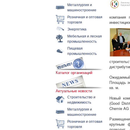
Металлургия и
машиностроение
Розничная и оптовая
компания 
торговля
инвестицио
Энергетика
Мебельная и лесная
промышленность
Пищевая
промышленность
строитель
дистрибути
Каталог организаций
Ожидаемый 
Площадь зе
кв. м.
Актуальные новости
Строительство и
Новый ком
недвижимость
(Good Dist
Chemie AG 
Металлургия и
машиностроение
Размещени
Розничная и оптовая
крупным ф
торговля
позволит 