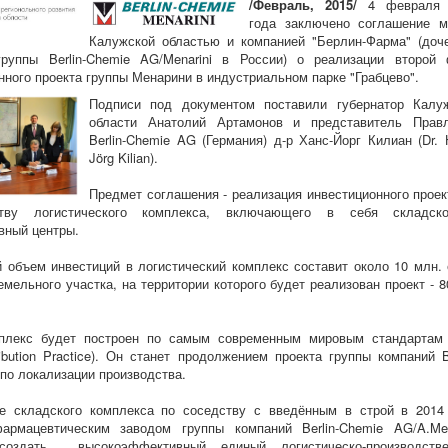
/Февраль, 2015/
4 февраля 
года заключено соглашение 
Калужской областью и компанией "Берлин-Фарма" (доч
группы Berlin-Chemie AG/Menarini в России) о реализации второй
нного проекта группы Менарини в индустриальном парке "Грабцево".
Подписи под документом поставили губернатор Калу
области Анатолий Артамонов и представитель Прав
Berlin-Chemie AG (Германия) д-р Ханс-Йорг Килиан (Dr. 
Jörg Kilian).
Предмет соглашения - реализация инвестиционного проек
ству логистического комплекса, включающего в себя складск
вный центры.
объем инвестиций в логистический комплекс составит около 10 млн. 
мельного участка, на территории которого будет реализован проект - 8
плекс будет построен по самым современным мировым стандарта
ribution Practice). Он станет продолжением проекта группы компаний Be
по локализации производства.
е складского комплекса по соседству с введённым в строй в 2014
армацевтическим заводом группы компаний Berlin-Chemie AG/A.Men
создать высокоэффективный единый логистическо-производств