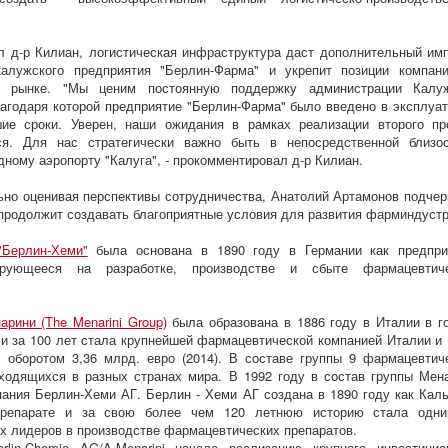
л д-р Килиан, логистическая инфраструктура даст дополнительный им
калужского предприятия "Берлин-Фарма" и укрепит позиции компан
м рынке. "Мы ценим постоянную поддержку администрации Калу
лагодаря которой предприятие "Берлин-Фарма" было введено в эксплуа
шие сроки. Уверен, наши ожидания в рамках реализации второго пр
ся. Для нас стратегически важно быть в непосредственной близо
ному аэропорту "Калуга", - прокомментировал д-р Килиан.
но оценивая перспективы сотрудничества, Анатолий Артамонов подчер
 продолжит создавать благоприятные условия для развития фарминдустр
"Берлин-Хеми"
была основана в 1890 году в Германии как предпри
ирующееся на разработке, производстве и сбыте фармацевтич
арини (The Menarini Group)
была образована в 1886 году в Италии в г
и за 100 лет стала крупнейшей фармацевтической компанией Италии и 
 оборотом 3,36 млрд. евро (2014). В составе группы 9 фармацевтич
ходящихся в разных странах мира. В 1992 году в состав группы Мен
ания Берлин-Хеми АГ. Берлин - Хеми АГ создана в 1890 году как Кал
препарате и за свою более чем 120 летнюю историю стала одн
х лидеров в производстве фармацевтических препаратов.
rlin-Chemie AG/A.Menarini начала реализацию крупного инвестицио