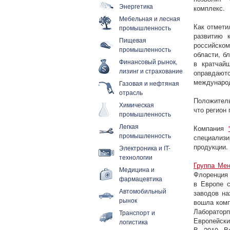
Энергетика
комплекс.
Мебельная и лесная
Как отмети
промышленность
развитию 
Пищевая
российско
промышленность
области, б
Финансовый рынок,
в кратчай
лизинг и страхование
оправдают
международ
Газовая и нефтяная
отрасль
Положитель
Химическая
что регион
промышленность
Легкая
Компания
промышленность
специализ
продукции.
Электроника и IT-
технологии
Группа Мен
Медицина и
Флоренция 
фармацевтика
в Европе с
Автомобильный
заводов на
рынок
вошла комп
Лаборатор
Транспорт и
Европейски
логистика
В 2010 Be