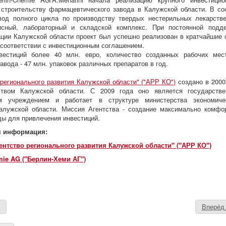
 строительству фармацевтического завода в Калужской области. В со
вод полного цикла по производству твердых нестерильных лекарств
сный, лабораторный и складской комплекс. При постоянной подд
ции Калужской области проект был успешно реализован в кратчайшие 
 соответствии с инвестиционным соглашением.
вестиций более 40 млн. евро, количество созданных рабочих мес
авода - 47 млн. упаковок различных препаратов в год.
 регионального развития Калужской области" ("АРР КО")
создано в 2000
ством Калужской области. С 2009 года оно является государств
м учреждением и работает в структуре министерства экономиче
алужской области. Миссия Агентства - создание максимально комфо
ды для привлечения инвестиций.
я информация:
ентство регионального развития Калужской области" ("АРР КО")
mie AG ("Берлин-Хеми АГ")
д
Вперё