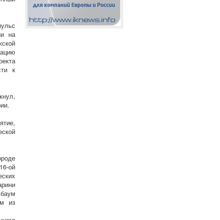
пульс
ии на
жской
тацию
оекта
сти к
кнул,
ии.
ятие,
еской
ороде
16-ой
еских
арини
ьбаум
им из
нного