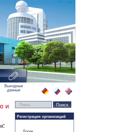
Выходные
данные
Искать...
Поиск
ю и
Регистрация организаций
ма"
Логин