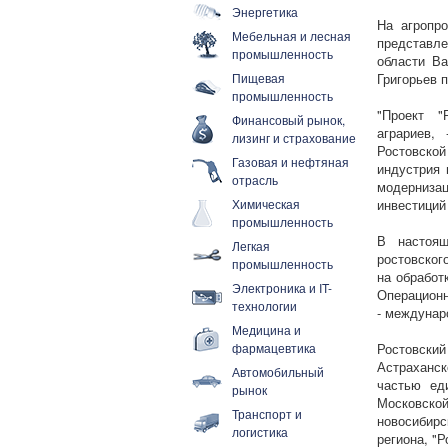
Энергетика
На агропр
Мебельная и лесная
представл
промышленность
области Ва
Пищевая
Григорьев 
промышленность
"Проект "
Финансовый рынок,
аграриев,
лизинг и страхование
Ростовско
Газовая и нефтяная
индустрия 
отрасль
модерниза
Химическая
инвестиций
промышленность
В настоящ
Легкая
ростовског
промышленность
на обработ
Электроника и IT-
Операционн
технологии
- междунар
Медицина и
фармацевтика
Ростовски
Астраханск
Автомобильный
частью ед
рынок
Московской
Транспорт и
новосибир
логистика
региона, "