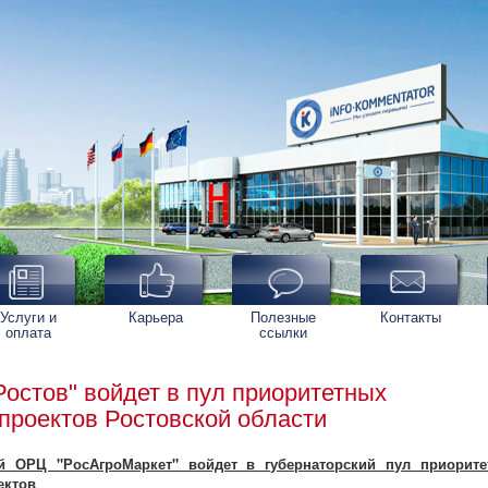
Услуги и
Карьера
Полезные
Контакты
оплата
ссылки
остов" войдет в пул приоритетных
проектов Ростовской области
й ОРЦ "РосАгроМаркет" войдет в губернаторский пул приорит
ектов