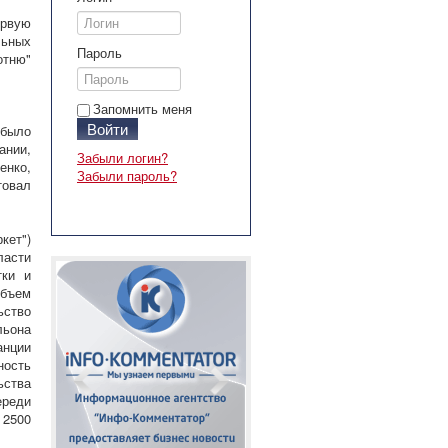
ервую
ьных
Пароль
отню"
Запомнить меня
Войти
 было
ании,
Забыли логин?
енко,
Забыли пароль?
товал
кет")
асти
тки и
Объем
ьство
льона
анции
ость
ьства
ереди
 2500