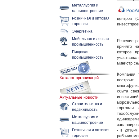
Металлургия и
машиностроение
Розничная и оптовая
центров (
торговля
инвестпрое
Энергетика
Мебельная и лесная
Решение ре
промышленность
принято н
Пищевая
которое п
промышленность
участвова
министр се
Компания "
Каталог организаций
построит
многофунк
сбыта све
инвестиций
Актуальные новости
морозильн
Строительство и
торговли 
недвижимость
техобслу
Металлургия и
единоврем
машиностроение
запланиров
Розничная и оптовая
- в 2018-м
торговля
рабочих ме