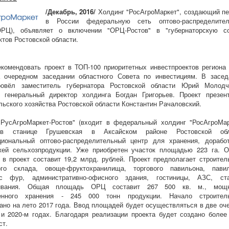
/Декабрь, 2016/
Холдинг "РосАгроМаркет", создающий п
в России федеральную сеть оптово-распределител
ОРЦ), объявляет о включении "ОРЦ-Ростов" в "губернаторскую с
ктов Ростовской области.
комендовать проект в ТОП-100 приоритетных инвестпроектов региона
а очередном заседании областного Совета по инвестициям. В засед
ровёл заместитель губернатора Ростовской области Юрий Молодч
л генеральный директор холдинга Богдан Григорьев. Проект презен
льского хозяйства Ростовской области Константин Рачаловский.
РусАгроМаркет-Ростов" (входит в федеральный холдинг "РосАгроМар
 в станице Грушевская в Аксайском районе Ростовской обл
циональный оптово-распределительный центр для хранения, дорабо
жей сельхозпродукции. Уже приобретен участок площадью 223 га. 
 в проект составит 19,2 млрд. рублей. Проект предполагает строител
ого склада, овоще-фруктохранилища, торгового павильона, пави
с фур, административно-офисного здания, гостиницы, АЗС, ст
живания. Общая площадь ОРЦ составит 267 500 кв. м., мощн
енного хранения - 245 000 тонн продукции. Начало строител
ано на лето 2017 года. Ввод площадей будет осуществляться в две оч
 и 2020-м годах. Благодаря реализации проекта будет создано более
ст.