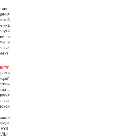
ово-
ания
вской
рынка
слуги
ции и
ими и
ичных
ент,
асти"
ерами
иций"
ствии
тым в
мочия
ьных
вской
ришли
сокую
ERYS,
ОЛЬ",