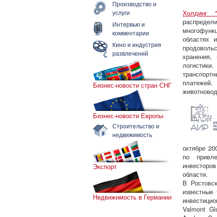
Производство и
услуги
Холдинг "
распреде
Интервью и
многофунк
комментарии
областях 
Кино и индустрия
продоволь
развлечений
хранения,
логистики
транспорт
платежей
Бизнес-новости стран СНГ
животновод
Бизнес-новости Европы
Строительство и
недвижимость
октябре 20
по привл
инвесторо
Экспорт
области.
В Ростовс
известные
Недвижимость в Германии
инвестицио
Valmont Gl