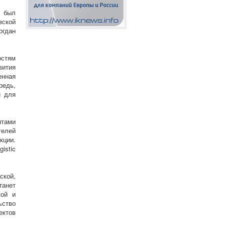
Ц был
вской
огдан
остям
вития
енная
редь,
й для
нтами
телей
кции.
istic
кой,
танет
кой и
ьство
ектов