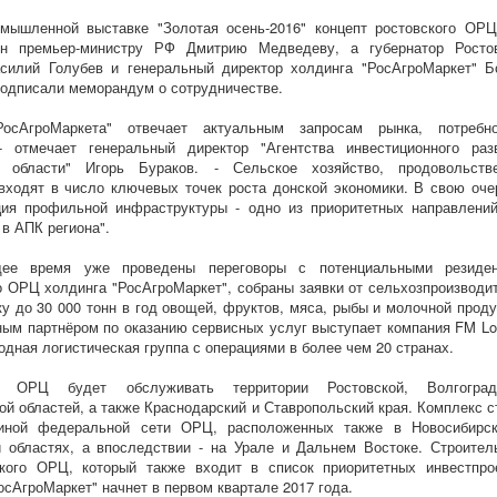
омышленной выставке "Золотая осень-2016" концепт ростовского ОР
ен премьер-министру РФ Дмитрию Медведеву, а губернатор Росто
силий Голубев и генеральный директор холдинга "РосАгроМаркет" Б
подписали меморандум о сотрудничестве.
РосАгроМаркета" отвечает актуальным запросам рынка, потребн
 - отмечает генеральный директор "Агентства инвестиционного раз
й области" Игорь Бураков. - Сельское хозяйство, продовольств
входят в число ключевых точек роста донской экономики. В свою оче
ция профильной инфраструктуры - одно из приоритетных направлени
 в АПК региона".
ее время уже проведены переговоры с потенциальными резиде
о ОРЦ холдинга "РосАгроМаркет", собраны заявки от сельхозпроизводи
ку до 30 000 тонн в год овощей, фруктов, мяса, рыбы и молочной проду
ым партнёром по оказанию сервисных услуг выступает компания FM Log
одная логистическая группа с операциями в более чем 20 странах.
й ОРЦ будет обслуживать территории Ростовской, Волгоградс
ой областей, а также Краснодарский и Ставропольский края. Комплекс с
иной федеральной сети ОРЦ, расположенных также в Новосибирс
 областях, а впоследствии - на Урале и Дальнем Востоке. Строител
ского ОРЦ, который также входит в список приоритетных инвестпро
РосАгроМаркет" начнет в первом квартале 2017 года.