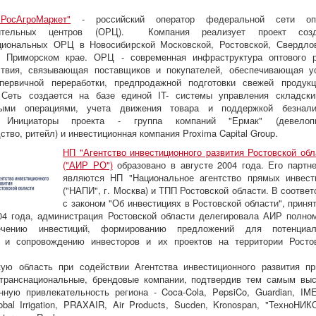
РосАгроМаркет"
- российский оператор федеральной сети опт
лительных центров (ОРЦ). Компания реализует проект созд
циональных ОРЦ в Новосибирской Московской, Ростовской, Свердло
и Приморском крае. ОРЦ - современная инфраструктура оптового 
ствия, связывающая поставщиков и покупателей, обеспечивающая у
 первичной переработки, предпродажной подготовки свежей продук
. Сеть создается на базе единой IT- системы управления складск
ными операциями, учета движения товара и поддержкой безнал
. Инициаторы проекта - группа компаний "Ермак" (девелопм
ство, ритейл) и инвестиционная компания Proxima Capital Group.
НП "Агентство инвестиционного развития Ростовской обл
("АИР РО")
образовано в августе 2004 года. Его партн
являются НП "Национальное агентство прямых инвест
("НАПИ", г. Москва) и ТПП Ростовской области. В соответ
с законом "Об инвестициях в Ростовской области", приня
04 года, администрация Ростовской области делегировала АИР полно
ечению инвестиций, формированию предложений для потенциал
в и сопровождению инвесторов и их проектов на территории Росто
кую область при содействии Агентства инвестиционного развития п
 транснациональные, брендовые компании, подтвердив тем самым вы
нную привлекательность региона - Coca-Cola, PepsiCo, Guardian, IM
obal Irrigation, PRAXAIR, Air Products, Sucden, Kronospan, "ТехноНИК