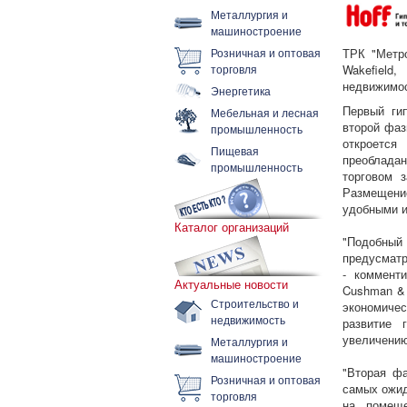
Металлургия и
машиностроение
Розничная и оптовая
ТРК "Метр
торговля
Wakefield
недвижимос
Энергетика
Первый ги
Мебельная и лесная
второй фаз
промышленность
откроется
Пищевая
преобладан
промышленность
торговом 
Размещение
удобными и
Каталог организаций
"Подобны
предусматр
- коммент
Актуальные новости
Cushman & 
Строительство и
экономичес
недвижимость
развитие 
увеличению
Металлургия и
машиностроение
"Вторая ф
Розничная и оптовая
самых ожид
торговля
на помеще