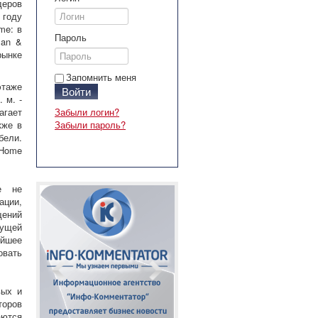
еров
 году
me: в
Пароль
man &
ынке
Запомнить меня
этаже
Войти
 м. -
гает
Забыли логин?
кже в
Забыли пароль?
бели.
 Home
е не
ации,
щений
кущей
ейшее
овать
вых и
торов
аются