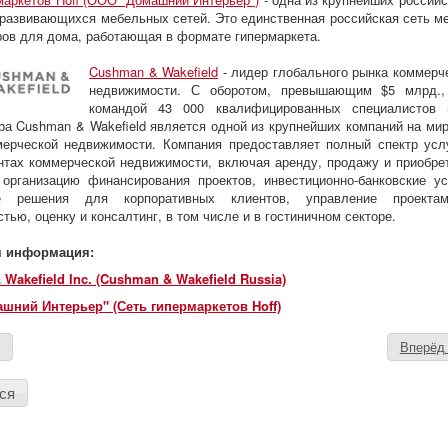
развивающихся мебельных сетей. Это единственная российская сеть м
ров для дома, работающая в формате гипермаркета.
Cushman & Wakefield
- лидер глобального рынка коммерч
недвижимости. С оборотом, превышающим $5 млрд.
командой 43 000 квалифицированных специалистов
ра Cushman & Wakefield является одной из крупнейших компаний на ми
ерческой недвижимости. Компания предоставляет полный спектр усл
нтах коммерческой недвижимости, включая аренду, продажу и приобре
организацию финансирования проектов, инвестиционно-банковские ус
ые решения для корпоративных клиентов, управление проекта
тью, оценку и консалтинг, в том числе и в гостиничном секторе.
я информация:
Wakefield Inc. (Cushman & Wakefield Russia)
шний Интерьер" (Сеть гипермаркетов Hoff)
д
Вперё
ся