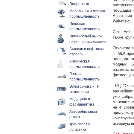
Энергетика
востребова
площадки -
Мебельная и лесная
Анастасия
промышленность
Wakefield.
Пищевая
промышленность
Сеть Hoff 
Финансовый рынок,
также кру
лизинг и страхование
Открытие в
Газовая и нефтяная
г., GLA пр
отрасль
площадь в
Химическая
модных б
промышленность
развлекате
Легкая
фитнес-цен
промышленность
ТРЦ "Океан
Электроника и IT-
важнейших 
технологии
уже собрал
Медицина и
магазин эле
фармацевтика
на 4 уровн
Автомобильный
предусмат
рынок
конструкт
аквариум в
Транспорт и
логистика
Сеть гипер