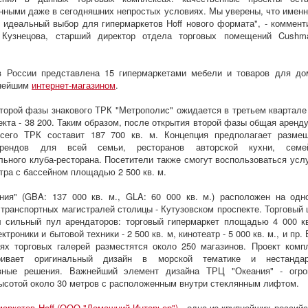
нными даже в сегодняшних непростых условиях. Мы уверены, что именн
 идеальный выбор для гипермаркетов Hoff нового формата", - коммент
 Кузнецова, старший директор отдела торговых помещений Cush
в России представлена 15 гипермаркетами мебели и товаров для до
пнейшим
интернет-магазином
.
торой фазы знакового ТРК "Метрополис" ожидается в третьем квартале
оекта - 38 200. Таким образом, после открытия второй фазы общая аренд
сего ТРК составит 187 700 кв. м. Концепция предполагает разме
рендов для всей семьи, ресторанов авторской кухни, семей
льного клуба-ресторана. Посетители также смогут воспользоваться усл
тра с бассейном площадью 2 500 кв. м.
ия" (GBA: 137 000 кв. м., GLA: 60 000 кв. м.) расположен на одн
транспортных магистралей столицы - Кутузовском проспекте. Торговый 
 сильный пул арендаторов: торговый гипермаркет площадью 4 000 кв
ктроники и бытовой техники - 2 500 кв. м, кинотеатр - 5 000 кв. м., и пр.
ях торговых галерей разместятся около 250 магазинов. Проект комп
ривает оригинальный дизайн в морской тематике и нестандар
ивные решения. Важнейший элемент дизайна ТРЦ "Океания" - огр
ысотой около 30 метров с расположенным внутри стеклянным лифтом.
маркетов Hoff (ООО "Домашний Интерьер")
- одна из крупнейших российс