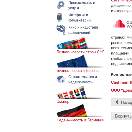
Производство и
динамично 
услуги
и аксессуа
Интервью и
комментарии
Кино и индустрия
развлечений
странах ми
рынке комм
всех сегме
Бизнес-новости стран СНГ
площадей, 
глобальн
недвижимос
Бизнес-новости Европы
Контактна
Строительство и
недвижимость
Cushman & 
ООО "Дома
Экспорт
Наза
Вернуть
Недвижимость в Германии