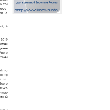
о эти
ирует
man &
ма, а
 2016
уемая
щение
ного
угами
ой из
центр
. м.,
 Всего
лекса
тные
омный
ких и