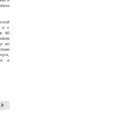
ебели
еской
, и с
 в 60
ровом
уг во
тение
луги,
ми и
д