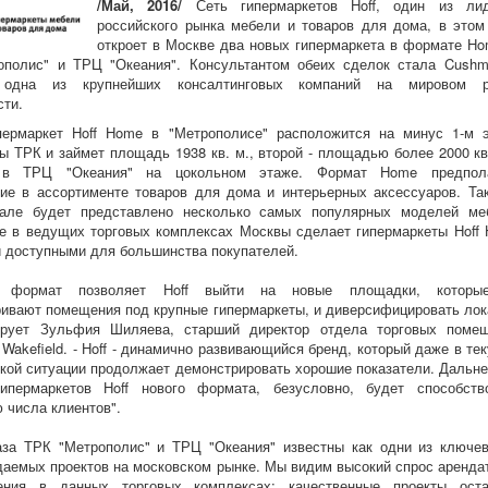
/Май, 2016/
Сеть гипермаркетов Hoff, один из лид
российского рынка мебели и товаров для дома, в этом
откроет в Москве два новых гипермаркета в формате Ho
ополис" и ТРЦ "Океания". Консультантом обеих сделок стала Cush
, одна из крупнейших консалтинговых компаний на мировом р
ти.
пермаркет Hoff Home в "Метрополисе" расположится на минус 1-м 
ы ТРК и займет площадь 1938 кв. м., второй - площадью более 2000 кв.
 в ТРЦ "Океания" на цокольном этаже. Формат Home предпола
ие в ассортименте товаров для дома и интерьерных аксессуаров. Та
зале будет представлено несколько самых популярных моделей ме
 в ведущих торговых комплексах Москвы сделает гипермаркеты Hoff
 доступными для большинства покупателей.
й формат позволяет Hoff выйти на новые площадки, которы
ивают помещения под крупные гипермаркеты, и диверсифицировать лок
ирует Зульфия Шиляева, старший директор отдела торговых поме
Wakefield. - Hoff - динамично развивающийся бренд, который даже в те
кой ситуации продолжает демонстрировать хорошие показатели. Дальн
гипермаркетов Hoff нового формата, безусловно, будет способств
 числа клиентов".
аза ТРК "Метрополис" и ТРЦ "Океания" известны как одни из ключе
аемых проектов на московском рынке. Мы видим высокий спрос аренда
ния в данных торговых комплексах: качественные проекты ост