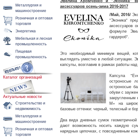
Эвелина Хромченко и "Эконика" в
Металлургия и
аксессуаров осень-зима 2016-2017
машиностроение
/Май, 2016/
Эк
Розничная и оптовая
"Эконика" пр
торговля
аксессуаров о
Энергетика
формуле Эве
гардероб".
Мебельная и лесная
промышленность
Пищевая
Это необходимый минимум вещей, кот
промышленность
выглядеть уместно в любой ситуации. Э
капсулы, возглавив в рамках работы над
Капсула "Ev
Каталог организаций
остроносые л
остроносые ба
обуви с зауже
Актуальные новости
закругленным 
Строительство и
М+ на широк
недвижимость
базовые оттенки: черный, телесный и бор
Металлургия и
Два вида дневных сумок геометрично
машиностроение
дают возможность носить каждую сум
Розничная и оптовая
нарядных цепочках, с повседневным ко
торговля