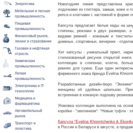
Энергетика
Новогодняя линия представлена кра
лодочками из глиттера, замши, кожи и л
Мебельная и лесная
репса и клатчами с застежкой в форме о
промышленность
Пищевая
Капсула предлагает белые кеды на шну
промышленность
слипоны, рюкзаки в двух размерах, а
Финансовый рынок,
видами ремней - кожаным и текстиль
лизинг и страхование
дневных, спортивных, вечерних - отдел
Газовая и нефтяная
Хит капсулы - уникальный принт, нари
отрасль
стилизованный рисунок открытой книги
Химическая
коллекции: в слипонах, клатче, боль
промышленность
ремнях для сумок. Еще один интересны
Легкая
фирменного знака бренда Evelina Khromt
промышленность
Разработанные дизайн-бюро "Эконики
Электроника и IT-
женщины об удобных шпильках. Прия
технологии
встроенная в кожаную подошву резинова
Медицина и
фармацевтика
Упаковка коллекции выполнена на осно
Автомобильный
коробки - "эвелинизм": "Новые туфли - э
рынок
Капсула "Evelina Khromtchenko & Ekonik
Транспорт и
в России и Беларуси в августе, а продаж
логистика