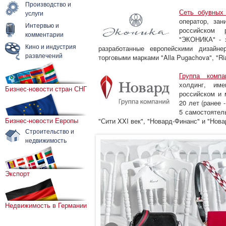
Производство и
Сеть обувных
услуги
оператор, за
Интервью и
российском 
комментарии
"ЭКОНИКА" - э
Кино и индустрия
разработанные европейскими дизайн
развлечений
торговыми марками "Alla Pugachova", "Ria
Группа компа
холдинг, им
Бизнес-новости стран СНГ
российском и 
20 лет (ранее 
5 самостоятель
Бизнес-новости Европы
"Сити XXI век", "Новард-Финанс" и "Нова
Строительство и
недвижимость
Экспорт
Недвижимость в Германии