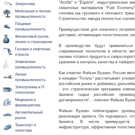
"Azolla" и "Equivis", индустриальные мас
Энергетика
смазочных материалов "Fuel Economy
Мебельная и лесная
топлива как грузового и легкового тран
промышленность
Строительство завода полностью соотве
Пищевая
промышленность
Преимуществом для конечного потребит
доставки, оптимизация логистических зат
Финансовый рынок,
лизинг и страхование
В производстве будут применяться
Газовая и нефтяная
современные технологии в области ав
отрасль
налива готового продукта и сверхскоро
Химическая
хранения и контроль качества в лаборат
промышленность
Как отметил Фабьен Вуазен, Россия явл
Легкая
и концерн "Тоталь" рассчитывает ускори
промышленность
российском рынке и добиваясь дальнейш
Электроника и IT-
- это стратегическая программа комп
технологии
базовое сырье российских произво
Медицина и
договоренности", - пояснил Фабьен Вуаз
фармацевтика
Фабьен Вуазен поблагодарил руково
Автомобильный
реализации проекта. Он подчеркнул, чт
рынок
бизнеса. В числе преимуществ б
Транспорт и
инфраструктура, эффективная логистика
логистика