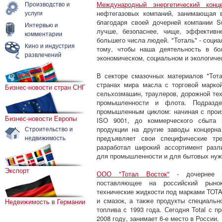
Производство и
Международный энергетический конце
услуги
нефтегазовых компаний, занимающая в
благодаря своей дочерней компании S
Интервью и
лучше, безопаснее, чище, эффективн
комментарии
большего числа людей. "Тоталь" - социа
Кино и индустрия
тому, чтобы наша деятельность в бо
развлечений
экономическом, социальном и экологиче
В секторе смазочных материалов "Тот
странах мира масла с торговой марко
Бизнес-новости стран СНГ
сельхозмашин, траулеров, дорожной тех
промышленности и флота. Подраздел
промышленным циклом: начиная с прои
Бизнес-новости Европы
ISO 9001, до коммерческого сбыта г
Строительство и
продукции на другие заводы концерна
недвижимость
предъявляет свои специфические тре
разработал широкий ассортимент раз
для промышленности и для бытовых нуж
Экспорт
ООО "Тотал Восток"
- дочернее пр
поставляющее на российский рыно
технические жидкости под марками TOT
и смазок, а также продукты специальн
Недвижимость в Германии
топлива с 1993 года. Сегодня Total с п
2008 году, занимает 6-е место в России.