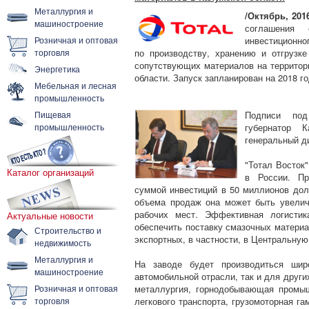
Металлургия и
/Октябрь, 201
машиностроение
соглашения
Розничная и оптовая
инвестиционног
торговля
по производству, хранению и отгрузк
сопутствующих материалов на территор
Энергетика
области. Запуск запланирован на 2018 го
Мебельная и лесная
промышленность
Пищевая
Подписи под
промышленность
губернатор 
генеральный ди
"Тотал Восток"
Каталог организаций
в России. Пр
суммой инвестиций в 50 миллионов долл
объема продаж она может быть увелич
рабочих мест. Эффективная логистик
Актуальные новости
обеспечить поставку смазочных материал
Строительство и
экспортных, в частности, в Центральную
недвижимость
Металлургия и
На заводе будет производиться шир
машиностроение
автомобильной отрасли, так и для други
Розничная и оптовая
металлургия, горнодобывающая промышл
торговля
легкового транспорта, грузомоторная га