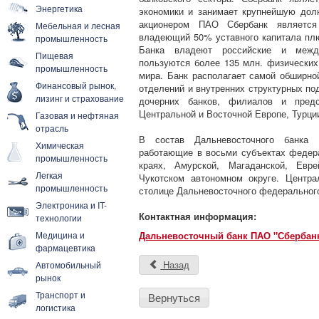
Энергетика
экономики и занимает крупнейшую дол
акционером ПАО Сбербанк является
Мебельная и лесная
владеющий 50% уставного капитала пл
промышленность
Банка владеют российские и между
Пищевая
пользуются более 135 млн. физических
промышленность
мира. Банк располагает самой обширно
Финансовый рынок,
отделений и внутренних структурных по
лизинг и страхование
дочерних банков, филиалов и предс
Центральной и Восточной Европе, Турции
Газовая и нефтяная
отрасль
В состав Дальневосточного банка 
Химическая
работающие в восьми субъектах федер
промышленность
краях, Амурской, Магаданской, Евре
Легкая
Чукотском автономном округе. Центр
промышленность
столице Дальневосточного федерального
Электроника и IT-
Контактная информация:
технологии
Медицина и
Дальневосточный банк ПАО "Сбербан
фармацевтика
Назад
Автомобильный
рынок
Транспорт и
Вернуться
логистика