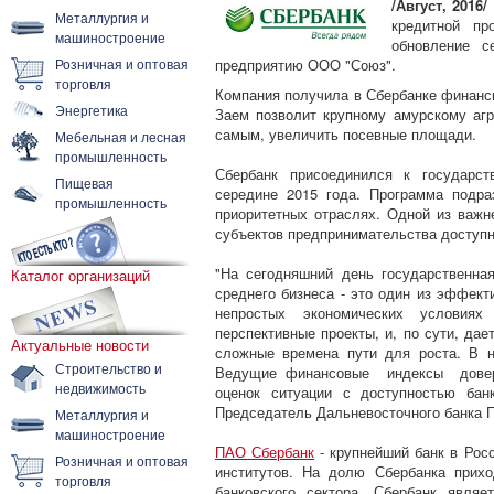
/Август, 2016/
Металлургия и
кредитной п
машиностроение
обновление с
Розничная и оптовая
предприятию ООО "Союз".
торговля
Компания получила в Сбербанке финанси
Энергетика
Заем позволит крупному амурскому агр
самым, увеличить посевные площади.
Мебельная и лесная
промышленность
Сбербанк присоединился к государст
Пищевая
середине 2015 года. Программа подра
промышленность
приоритетных отраслях. Одной из важн
субъектов предпринимательства доступ
"На сегодняшний день государственна
Каталог организаций
среднего бизнеса - это один из эффек
непростых экономических условия
перспективные проекты, и, по сути, да
Актуальные новости
сложные времена пути для роста. В 
Строительство и
Ведущие финансовые индексы довери
недвижимость
оценок ситуации с доступностью банк
Председатель Дальневосточного банка 
Металлургия и
машиностроение
ПАО Сбербанк
- крупнейший банк в Рос
Розничная и оптовая
институтов. На долю Сбербанка прихо
торговля
банковского сектора. Сбербанк явля