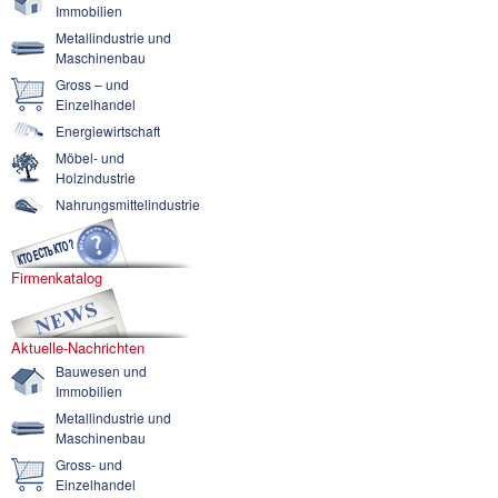
Immobilien
Metallindustrie und
Maschinenbau
Gross – und
Einzelhandel
Energiewirtschaft
Möbel- und
Holzindustrie
Nahrungsmittelindustrie
Firmenkatalog
Aktuelle-Nachrichten
Bauwesen und
Immobilien
Metallindustrie und
Maschinenbau
Gross- und
Einzelhandel