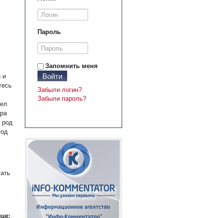
Пароль
Запомнить меня
Войти
 и
тесь
Забыли логин?
Забыли пароль?
дел
ера
 род
год
мать
це: