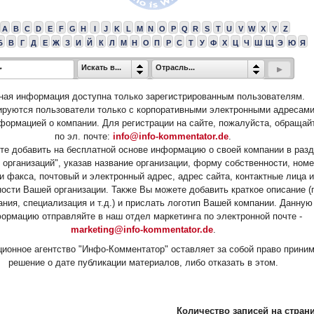
A
B
C
D
E
F
G
H
I
J
K
L
M
N
O
P
Q
R
S
T
U
V
W
X
Y
Z
Б
В
Г
Д
Е
Ж
З
И
Й
К
Л
М
Н
О
П
Р
С
Т
У
Ф
Х
Ц
Ч
Ш
Щ
Э
Ю
Я
Искать в...
Отрасль...
ная информация доступна только зарегистрированным пользователям.
ируются пользователи только с корпоративными электронными адресами
формацией о компании. Для регистрации на сайте, пожалуйста, обращай
по эл. почте:
info@info-kommentator.de
.
е добавить на бесплатной основе информацию о своей компании в раз
 организаций", указав название организации, форму собственности, ном
и факса, почтовый и электронный адрес, адрес сайта, контактные лица и
ости Вашей организации. Также Вы можете добавить краткое описание (
ания, специализация и т.д.) и прислать логотип Вашей компании. Данную
ормацию отправляйте в наш отдел маркетинга по электронной почте -
marketing@info-kommentator.de
.
ионное агентство "Инфо-Комментатор" оставляет за собой право прини
решение о дате публикации материалов, либо отказать в этом.
Количество записей на страни