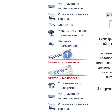
Металлургия и
машиностроение
Розничная и оптовая
А
торговля
Энергетика
Мебельная и лесная
Пол
промышленность
Регистр
Пищевая
полной ин
промышленность
Вы может
"Каталог
Каталог организаций
телефона 
деятельн
основ
инф
Актуальные новости
Строительство и
недвижимость
Информац
Металлургия и
машиностроение
Розничная и оптовая
торговля