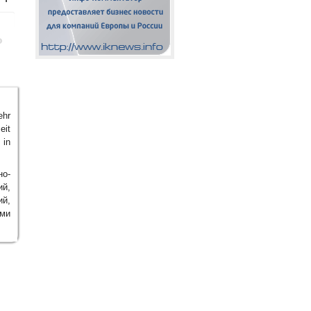
ehr
eit
 in
о-
ий,
ий,
ми