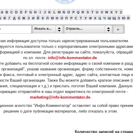
A
B
C
D
E
F
G
H
I
J
K
L
M
N
O
P
Q
R
S
T
U
V
W
X
Y
Z
Б
В
Г
Д
Е
Ж
З
И
Й
К
Л
М
Н
О
П
Р
С
Т
У
Ф
Х
Ц
Ч
Ш
Щ
Э
Ю
Я
Искать в...
Отрасль...
ная информация доступна только зарегистрированным пользователям.
ируются пользователи только с корпоративными электронными адресами
формацией о компании. Для регистрации на сайте, пожалуйста, обращай
по эл. почте:
info@info-kommentator.de
.
е добавить на бесплатной основе информацию о своей компании в раз
 организаций", указав название организации, форму собственности, ном
и факса, почтовый и электронный адрес, адрес сайта, контактные лица и
ости Вашей организации. Также Вы можете добавить краткое описание (
ания, специализация и т.д.) и прислать логотип Вашей компании. Данную
ормацию отправляйте в наш отдел маркетинга по электронной почте -
marketing@info-kommentator.de
.
ионное агентство "Инфо-Комментатор" оставляет за собой право прини
решение о дате публикации материалов, либо отказать в этом.
Количество записей на страни