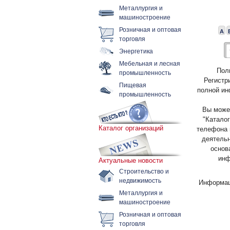
Металлургия и
машиностроение
Розничная и оптовая
А
торговля
Энергетика
Мебельная и лесная
Пол
промышленность
Регистр
Пищевая
полной ин
промышленность
Вы может
"Каталог
Каталог организаций
телефона 
деятельн
основ
инф
Актуальные новости
Строительство и
недвижимость
Информац
Металлургия и
машиностроение
Розничная и оптовая
торговля