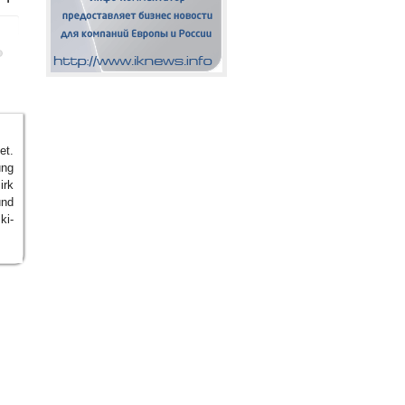
et.
ung
irk
nd
ki-