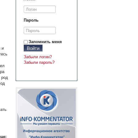
Пароль
Запомнить меня
Войти
 и
тесь
Забыли логин?
Забыли пароль?
дел
ера
 род
год
мать
це: