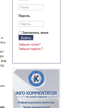
Пароль
Запомнить меня
Войти
 и
тесь
Забыли логин?
Забыли пароль?
дел
ера
 род
год
мать
це: