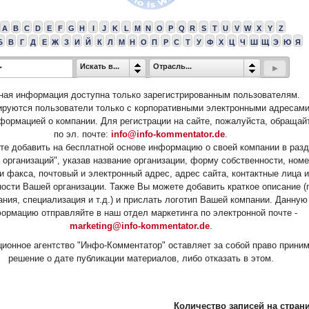
A
B
C
D
E
F
G
H
I
J
K
L
M
N
O
P
Q
R
S
T
U
V
W
X
Y
Z
Б
В
Г
Д
Е
Ж
З
И
Й
К
Л
М
Н
О
П
Р
С
Т
У
Ф
Х
Ц
Ч
Ш
Щ
Э
Ю
Я
Искать в...
Отрасль...
ная информация доступна только зарегистрированным пользователям.
ируются пользователи только с корпоративными электронными адресами
формацией о компании. Для регистрации на сайте, пожалуйста, обращай
по эл. почте:
info@info-kommentator.de
.
е добавить на бесплатной основе информацию о своей компании в раз
 организаций", указав название организации, форму собственности, ном
и факса, почтовый и электронный адрес, адрес сайта, контактные лица и
ости Вашей организации. Также Вы можете добавить краткое описание (
ания, специализация и т.д.) и прислать логотип Вашей компании. Данную
ормацию отправляйте в наш отдел маркетинга по электронной почте -
marketing@info-kommentator.de
.
ионное агентство "Инфо-Комментатор" оставляет за собой право прини
решение о дате публикации материалов, либо отказать в этом.
Количество записей на страни