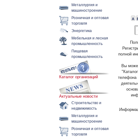
Металлургия и
машиностроение
Розничная и оптовая
А
торговля
Энергетика
Мебельная и лесная
Пол
промышленность
Регистр
Пищевая
полной ин
промышленность
Вы может
"Каталог
Каталог организаций
телефона 
деятельн
основ
инф
Актуальные новости
Строительство и
недвижимость
Информац
Металлургия и
машиностроение
Розничная и оптовая
торговля