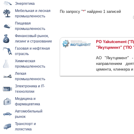
Энергетика
Мебельная и лесная
По запросу "
*
" найдено 1 записей
промышленность
Пищевая
промышленность
Финансовый рынок,
лизинг и страхование
PO Yakutcement ("
"Якутцемент" ("ПО 
Газовая и нефтяная
отрасль
АО "Якутцемент" -
Химическая
направлением деят
промышленность
цемента, клинкера и
Легкая
промышленность
Электроника и IT-
технологии
Медицина и
фармацевтика
Автомобильный
рынок
Транспорт и
логистика