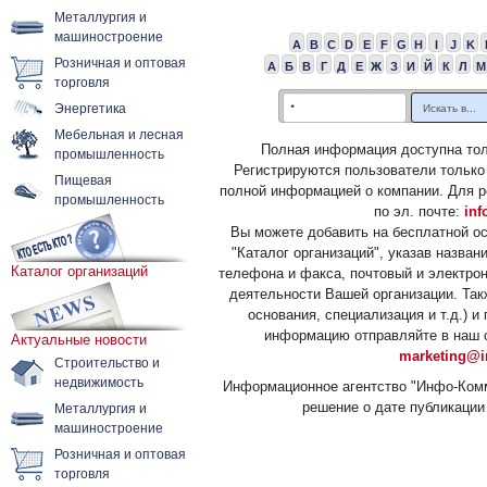
Металлургия и
машиностроение
A
B
C
D
E
F
G
H
I
J
K
Розничная и оптовая
А
Б
В
Г
Д
Е
Ж
З
И
Й
К
Л
М
торговля
Энергетика
Мебельная и лесная
Полная информация доступна тол
промышленность
Регистрируются пользователи только
Пищевая
полной информацией о компании. Для р
промышленность
по эл. почте:
inf
Вы можете добавить на бесплатной о
"Каталог организаций", указав назван
Каталог организаций
телефона и факса, почтовый и электрон
деятельности Вашей организации. Так
основания, специализация и т.д.) 
информацию отправляйте в наш о
Актуальные новости
marketing@i
Строительство и
недвижимость
Информационное агентство "Инфо-Комм
решение о дате публикации 
Металлургия и
машиностроение
Розничная и оптовая
торговля