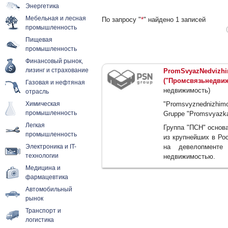
Энергетика
Мебельная и лесная
По запросу "
*
" найдено 1 записей
промышленность
Пищевая
промышленность
Финансовый рынок,
лизинг и страхование
PromSvyazNedvizhi
("Промсвязьнедвиж
Газовая и нефтяная
недвижимость)
отрасль
Химическая
"Promsvyznednizhim
промышленность
Gruppe "Promsvyazkap
Легкая
Группа "ПСН" основа
промышленность
из крупнейших в Ро
Электроника и IT-
на девелопменте
технологии
недвижимостью.
Медицина и
фармацевтика
Автомобильный
рынок
Транспорт и
логистика