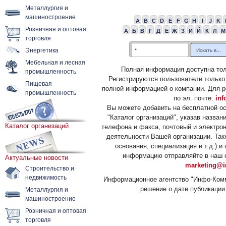
Металлургия и
машиностроение
A
B
C
D
E
F
G
H
I
J
K
Розничная и оптовая
А
Б
В
Г
Д
Е
Ж
З
И
Й
К
Л
М
торговля
Энергетика
Мебельная и лесная
Полная информация доступна тол
промышленность
Регистрируются пользователи только
Пищевая
полной информацией о компании. Для р
промышленность
по эл. почте:
inf
Вы можете добавить на бесплатной о
"Каталог организаций", указав назван
Каталог организаций
телефона и факса, почтовый и электрон
деятельности Вашей организации. Так
основания, специализация и т.д.) 
информацию отправляйте в наш о
Актуальные новости
marketing@i
Строительство и
недвижимость
Информационное агентство "Инфо-Комм
решение о дате публикации 
Металлургия и
машиностроение
Розничная и оптовая
торговля