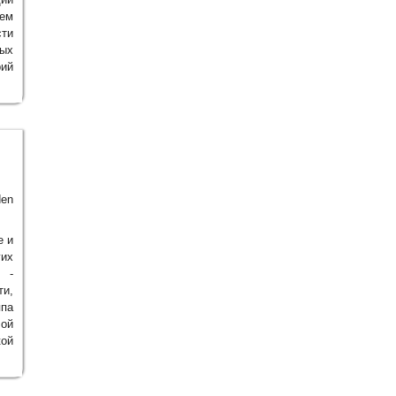
ем
сти
ных
рий
den
е и
гих
 -
ти,
ппа
ой
кой