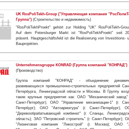
UK RosPoliTekh-Group ("Управляющая компания "РосПолиТ
Группа")
(Строительство и недвижимость)
"RosPoliTekhProekt" gehört zur Holding "UK" RosPoliTekh-Grou
Auf dem Petersburger Markt ist "RosPoliTekhProekt" seit 2
präsent. Hauptgeschäftsfeld ist die Realisierung von Investitions- 
Bauprojekten.
Unternehmensgruppe KONRAD (Группа компаний "КОНРАД")
(Производство)
Группа компаний "КОНРАД" - объединение динамич
развивающихся промышленно-строительных предприятий Сан
Петербурга, Ленинградской области и Москвы. В Группу вхо
такие крупные предприятия как: ОАО "Механический завод" 
Санкт-Петербург); ОАО "Управление механизации-1" (г. Сан
Петербург); ОАО "Автоарматура" (г. Санкт-Петербург); 
"Деревообрабатывающий комбинат" (г. Сланцы, Ленинградс
область); ЗАО "Петровский строитель" (г. Санкт-Петербург); 
"Лизинговая компания "Ликострой" (г. Москва); ОАО "