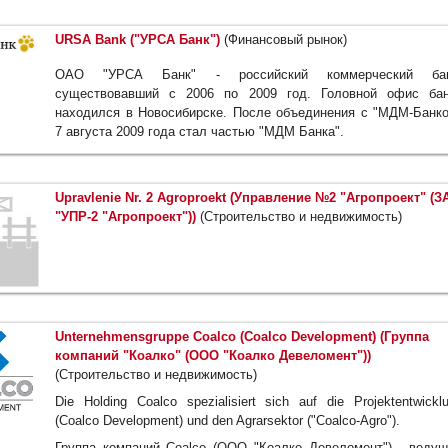
URSA Bank ("УРСА Банк")
(Финансовый рынок)
ОАО "УРСА Банк" - российский коммерческий бан
существовавший с 2006 по 2009 год. Головной офис бан
находился в Новосибирске. После объединения с "МДМ-Банк
7 августа 2009 года стал частью "МДМ Банка".
Upravlenie Nr. 2 Agroproekt (Управление №2 "Агропроект" (З
"УПР-2 "Агропроект"))
(Строительство и недвижимость)
Unternehmensgruppe Coalco (Coalco Development) (Группа
компаний "Коалко" (ООО "Коалко Девеломент"))
(Строительство и недвижимость)
Die Holding Coalco spezialisiert sich auf die Projektentwickl
(Coalco Development) und den Agrarsektor ("Coalco-Agro").
Группа компаний Coalco (ООО "Коалко Девеломент") - веду