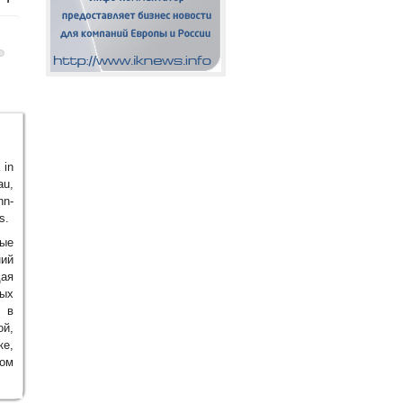
 in
au,
hn-
s.
ные
ий
щая
ых
 в
й,
е,
ом