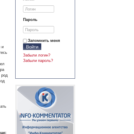
Пароль
Запомнить меня
Войти
 и
тесь
Забыли логин?
Забыли пароль?
дел
ера
 род
год
мать
це: