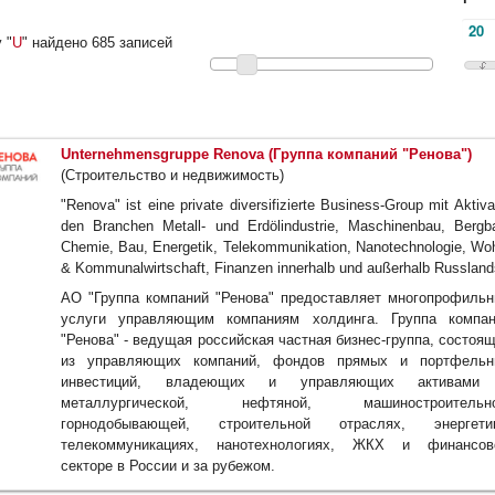
 "
U
" найдено 685 записей
Unternehmensgruppe Renova (Группа компаний "Ренова")
(Строительство и недвижимость)
"Renova" ist eine private diversifizierte Business-Group mit Aktiva
den Branchen Metall- und Erdölindustrie, Maschinenbau, Bergb
Chemie, Bau, Energetik, Telekommunikation, Nanotechnologie, Wo
& Kommunalwirtschaft, Finanzen innerhalb und außerhalb Russland
АО "Группа компаний "Ренова" предоставляет многопрофиль
услуги управляющим компаниям холдинга. Группа компан
"Ренова" - ведущая российская частная бизнес-группа, состоя
из управляющих компаний, фондов прямых и портфельн
инвестиций, владеющих и управляющих активами
металлургической, нефтяной, машиностроительно
горнодобывающей, строительной отраслях, энергетик
телекоммуникациях, нанотехнологиях, ЖКХ и финансов
секторе в России и за рубежом.