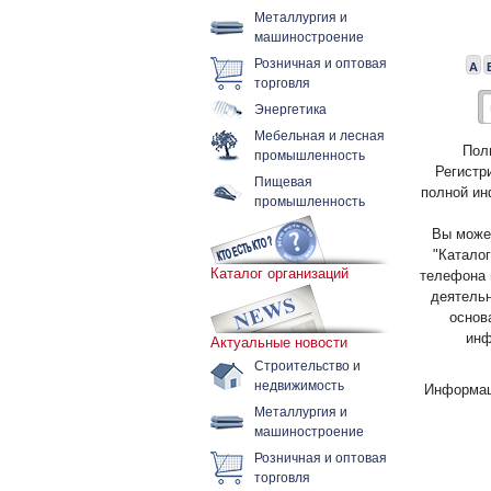
Металлургия и
машиностроение
Розничная и оптовая
А
торговля
Энергетика
Мебельная и лесная
Пол
промышленность
Регистр
Пищевая
полной ин
промышленность
Вы может
"Каталог
Каталог организаций
телефона 
деятельн
основ
инф
Актуальные новости
Строительство и
недвижимость
Информац
Металлургия и
машиностроение
Розничная и оптовая
торговля