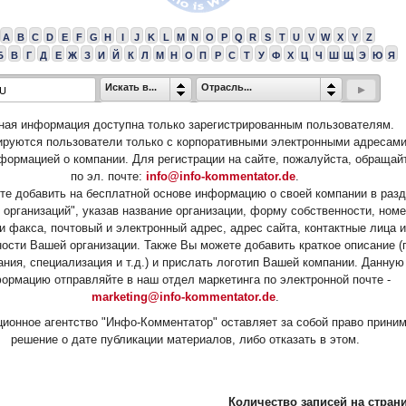
A
B
C
D
E
F
G
H
I
J
K
L
M
N
O
P
Q
R
S
T
U
V
W
X
Y
Z
Б
В
Г
Д
Е
Ж
З
И
Й
К
Л
М
Н
О
П
Р
С
Т
У
Ф
Х
Ц
Ч
Ш
Щ
Э
Ю
Я
Искать в...
Отрасль...
ная информация доступна только зарегистрированным пользователям.
ируются пользователи только с корпоративными электронными адресами
формацией о компании. Для регистрации на сайте, пожалуйста, обращай
по эл. почте:
info@info-kommentator.de
.
е добавить на бесплатной основе информацию о своей компании в раз
 организаций", указав название организации, форму собственности, ном
и факса, почтовый и электронный адрес, адрес сайта, контактные лица и
ости Вашей организации. Также Вы можете добавить краткое описание (
ания, специализация и т.д.) и прислать логотип Вашей компании. Данную
ормацию отправляйте в наш отдел маркетинга по электронной почте -
marketing@info-kommentator.de
.
ионное агентство "Инфо-Комментатор" оставляет за собой право прини
решение о дате публикации материалов, либо отказать в этом.
Количество записей на страни