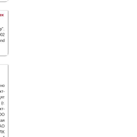
ех
p".
002
und
но
кт-
дят
(г.
кт-
ООО
кая
ОАО
ЛК