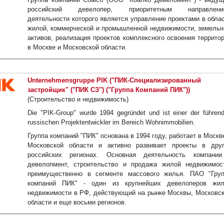
российский девелопер, приоритетным направлени
деятельности которого является управление проектами в обла
жилой, коммерческой и промышленной недвижимости, земель
активов, реализация проектов комплексного освоения террито
в Москве и Московской области.
Unternehmensgruppe PIK ("ПИК-Специализированный
застройщик" ("ПИК СЗ") ("Группа Компаний ПИК"))
(Строительство и недвижимость)
Die "PIK-Group" wurde 1994 gegründet und ist einer der führen
russischen Projektentwickler im Bereich Wohnimmobilien.
Группа компаний "ПИК" основана в 1994 году, работает в Москв
Московской области и активно развивает проекты в дру
российских регионах. Основная деятельность компании
девелопмент, строительство и продажа жилой недвижимос
преимущественно в сегменте массового жилья. ПАО "Гру
компаний ПИК" - один из крупнейших девелоперов жил
недвижимости в РФ, действующий на рынке Москвы, Московс
области и еще восьми регионов.